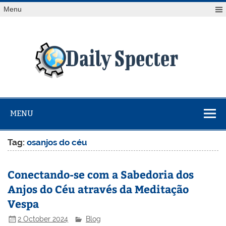
Skip
Menu
to
content
Da
Spe
Find latest technology news from every corner of the globe
at Reuters.com, your online source for breaking
international news coverage.
MENU
Tag:
osanjos do céu
Conectando-se com a Sabedoria dos
Anjos do Céu através da Meditação
Vespa
2 October 2024
Blog